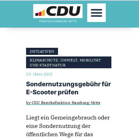
MOIN!
FRAKTION
INITIATIVEN
AUSSCHÜSSE
KLIMASCHUTZ, UMWELT, MOBILITÄT
UND STADTNATUR
AKTUELLES
29. März 2023
THEMEN/INITIATIVEN
Sondernutzungsgebühr für
TERMINE
E-Scooter prüfen
KONTAKT
by CDU Bezirksfraktion Hamburg-Mitte
Liegt ein Gemeingebrauch oder
eine Sondernutzung der
öffentlichen Wege für das