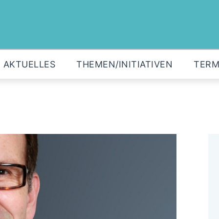
MOIN!
FRAKTION
AUSSCHÜSSE
AKTUELLES
THEMEN/INITIATIVEN
TERM
AKTUELLES
THEMEN/INITIATIVEN
TERMINE
KONTAKT